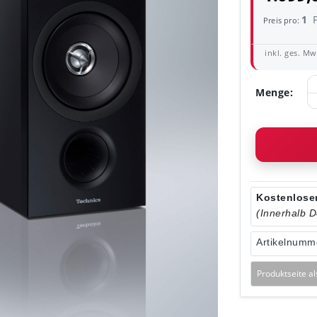
1
Preis pro:
inkl. ges. MwS
Menge:
Kostenloser
(Innerhalb 
Artikelnumm
Produktseite a