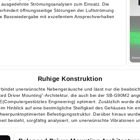
m ausgedehnte Strömungsanalysen zum Einsatz. Die
erhindert öffnungsseitige Störungen der Luftströmung
me Basswiedergabe mit exzellentem Ansprechverhalten
Ruhige Konstruktion
erbindet unerwünschte Nebengeräusche und lässt nur die beabsicht
ced Driver Mounting”-Architektur, die auch bei der SB-G90M2 an
(Computergestütztes Engineering) optimiert. Zusätzlich wurde die
, im Hinblick auf eine bestmögliche Steifigkeit des Gehäuses hin en
chwerpunktoptimierten Befestigungsstruktur. Darüber hinaus wurden
heit besteht, sorgfältig analysiert, um unerwünschte Vibrationen