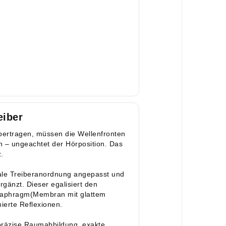
eiber
ertragen, müssen die Wellenfronten
en – ungeachtet der Hörposition. Das
.
iale Treiberanordnung angepasst und
gänzt. Dieser egalisiert den
aphragm(Membran mit glattem
ierte Reflexionen.
präzise Raumabbildung, exakte