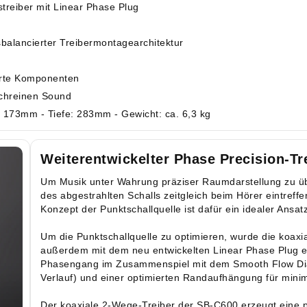
treiber mit Linear Phase Plug
balancierter Treibermontagearchitektur
erte Komponenten
ochreinen Sound
173mm - Tiefe: 283mm - Gewicht: ca. 6,3 kg
Weiterentwickelter Phase Precision-Tr
Um Musik unter Wahrung präziser Raumdarstellung zu üb
des abgestrahlten Schalls zeitgleich beim Hörer eintreff
Konzept der Punktschallquelle ist dafür ein idealer Ansatz
Um die Punktschallquelle zu optimieren, wurde die koax
außerdem mit dem neu entwickelten Linear Phase Plug er
Phasengang im Zusammenspiel mit dem Smooth Flow Di
Verlauf) und einer optimierten Randaufhängung für minim
Der koaxiale 2-Wege-Treiber der SB-C600 erzeugt eine 