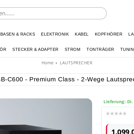
 BASEN & RACKS
ELEKTRONIK
KABEL
KOPFHÖRER
L
HÖR
STECKER & ADAPTER
STROM
TONTRÄGER
TUNIN
Home
LAUTSPRECHER
SB-C600 - Premium Class - 2-Wege Lautsprec
Lieferung: Di.
1.099,