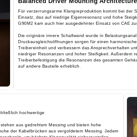
Balanced Driver Mounting Architectur
Für verzerrungsarme Klangreproduktion kommt bei der
Einsatz, das auf niedrige Eigenresonanz und hohe Steigk
G90M2 kam auch hier ausgedehnter Einsatz von CAE zu
Die originäre innere Schallwand wurde in Belastungsanal
Druckausgleichsöffnungen sorgen für einen harmonischen
Treibereinheit und verbessern das Ansprechverhalten unte
niedriger Resonanzen und hoher Steifigkeit. Außerdem re
Treiberbefestigung die Resonanzen des gesamten Gehäu
auf andere Bauteile erheblich.
ließlich hochwertige
estehen aus gedrehtem Messing und bieten hohe
Schuhe der Kabelbrücken aus vergoldetem Messing. Jedem
geschenkt, um höchste Klangqualität sicherzustellen.