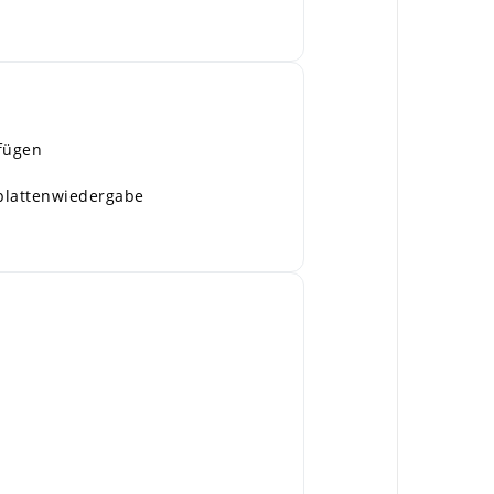
nfügen
lplattenwiedergabe