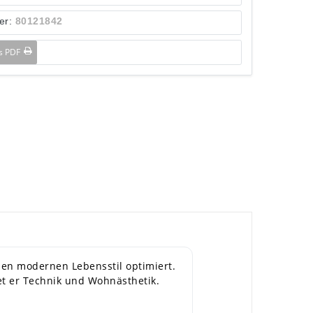
er:
80121842
ls PDF
den modernen Lebensstil optimiert.
t er Technik und Wohnästhetik.