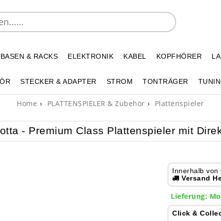
 BASEN & RACKS
ELEKTRONIK
KABEL
KOPFHÖRER
L
HÖR
STECKER & ADAPTER
STROM
TONTRÄGER
TUNIN
Home
PLATTENSPIELER & Zubehör
Plattenspieler
tta - Premium Class Plattenspieler mit Dir
Innerhalb von
Versand He
Lieferung: Mo
Click & Colle