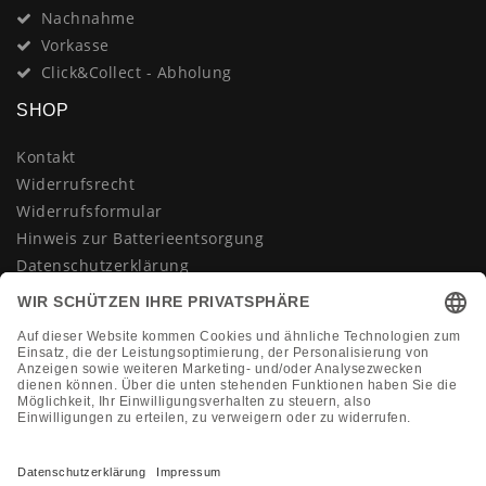
Nachnahme
Vorkasse
Click&Collect - Abholung
SHOP
Kontakt
Widerrufsrecht
Widerrufsformular
Hinweis zur Batterieentsorgung
Datenschutzerklärung
AGB
Impressum
Vertrag widerrufen
KONTAKT
Montag-Freitag 10:00-18:00 Uhr
+49 (0)2133 210433