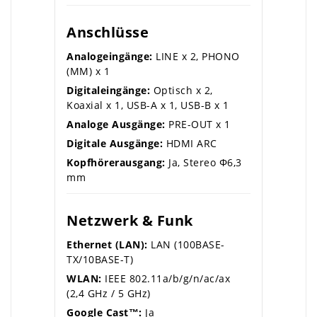
Anschlüsse
Analogeingänge:
LINE x 2, PHONO
(MM) x 1
Digitaleingänge:
Optisch x 2,
Koaxial x 1, USB-A x 1, USB-B x 1
Analoge Ausgänge:
PRE-OUT x 1
Digitale Ausgänge:
HDMI ARC
Kopfhörerausgang:
Ja, Stereo Φ6,3
mm
Netzwerk & Funk
Ethernet (LAN):
LAN (100BASE-
TX/10BASE-T)
WLAN:
IEEE 802.11a/b/g/n/ac/ax
(2,4 GHz / 5 GHz)
Google Cast™:
Ja