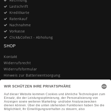
Rechnung
Lastschrift
Kreditkarte
Ratenkauf
Nachnahme
Vorkasse
Click&Collect - Abholung
SHOP
Kontakt
Widerrufsrecht
Widerrufsformular
Hinweis zur Batterieentsorgung
Datenschutzerklärung
AGB
Impressum
Vertrag widerrufen