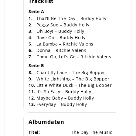
Tracklist
Seite A
1.
That’ll Be The Day – Buddy Holly
2.
Peggy Sue – Buddy Holly
3.
Oh Boy! – Buddy Holly
4.
Rave On – Buddy Holly
5.
La Bamba – Ritchie Valens
6.
Donna – Ritchie Valens
7.
Come On, Let’s Go – Ritchie Valens
Seite B
8.
Chantilly Lace – The Big Bopper
9.
White Lightning – The Big Bopper
10.
Little White Duck – The Big Bopper
11.
It’s So Easy – Buddy Holly
12.
Maybe Baby – Buddy Holly
13.
Everyday – Buddy Holly
Albumdaten
Titel:
The Day The Music