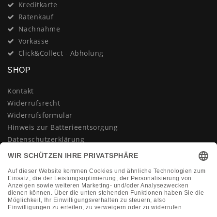
Kreditkarte
Ratenkauf
Nachnahme
Vorkasse
Click&Collect - Abholung
SHOP
Kontakt
Widerrufsrecht
Widerrufsformular
Hinweis zur Batterieentsorgung
Datenschutzerklärung
AGB
Impressum
Vertrag widerrufen
KONTAKT