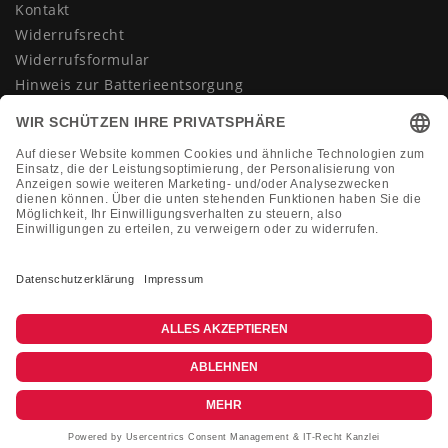
Kontakt
Widerrufsrecht
Widerrufsformular
Hinweis zur Batterieentsorgung
Datenschutzerklärung
AGB
Impressum
Vertrag widerrufen
KONTAKT
Montag-Freitag 10:00-18:00 Uhr
+49 (0)2133 210433
shop@dienadel.de
Kieler Str. 18 - 41540 Dormagen
Kundenmeinungen
Soziale Verantwortung