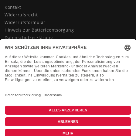
Kontakt
Widerrufsrecht
Widerrufsformular
Hinweis zur Batterieentsorgung
Datenschutzerklärung
AGB
Impressum
Vertrag widerrufen
KONTAKT
Montag-Freitag 10:00-18:00 Uhr
+49 (0)2133 210433
shop@dienadel.de
Kieler Str. 18 - 41540 Dormagen
Kundenmeinungen
Soziale Verantwortung