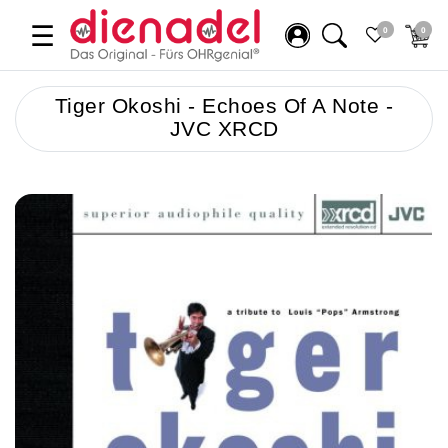
☰
0
0
Tiger Okoshi - Echoes Of A Note -
JVC XRCD