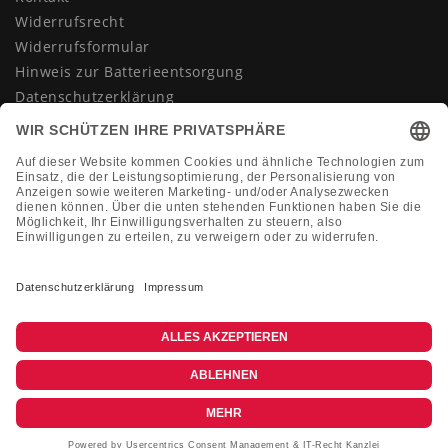
Widerrufsrecht
Widerrufsformular
Hinweis zur Batterieentsorgung
Datenschutzerklärung
AGB
Impressum
Vertrag widerrufen
KONTAKT
Montag-Freitag 10:00-18:00 Uhr
+49 (0)2133 210433
shop@dienadel.de
Kieler Str. 18 - 41540 Dormagen
Kundenmeinungen
Soziale Verantwortung