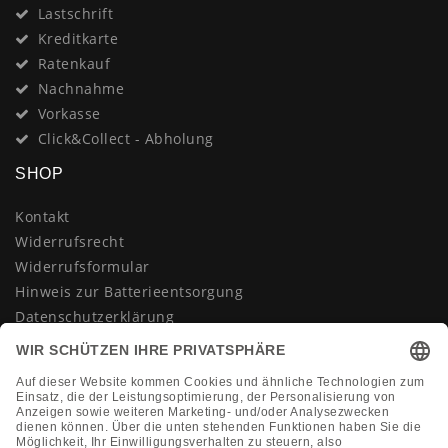
Lastschrift
Kreditkarte
Ratenkauf
Nachnahme
Vorkasse
Click&Collect - Abholung
SHOP
Kontakt
Widerrufsrecht
Widerrufsformular
Hinweis zur Batterieentsorgung
Datenschutzerklärung
AGB
Impressum
Vertrag widerrufen