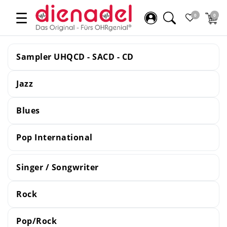
☰
0
0
Sampler UHQCD - SACD - CD
Jazz
Blues
Pop International
Singer / Songwriter
Rock
Pop/Rock