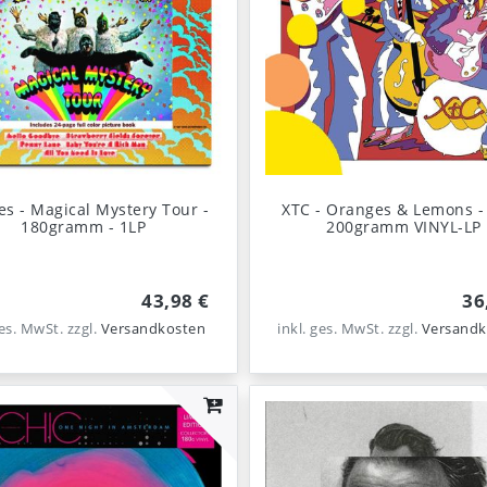
es - Magical Mystery Tour -
XTC - Oranges & Lemons - 2LP -
180gramm - 1LP
200gramm VINYL-LP
43,98 €
36
ges. MwSt.
zzgl.
Versandkosten
inkl. ges. MwSt.
zzgl.
Versandk