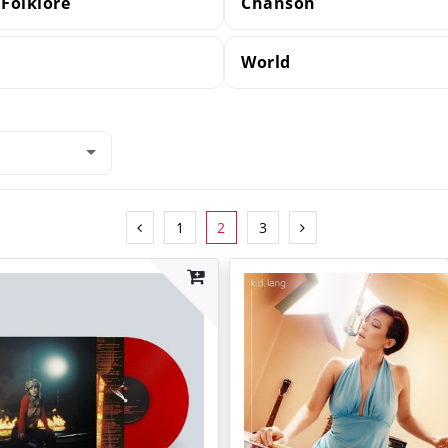
 Folklore
Chanson
World
1
2
3