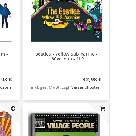
mm -
Beatles - Yellow Submarine -
180gramm - 1LP
,98 €
32,98 €
osten
inkl. ges. MwSt.
zzgl.
Versandkosten