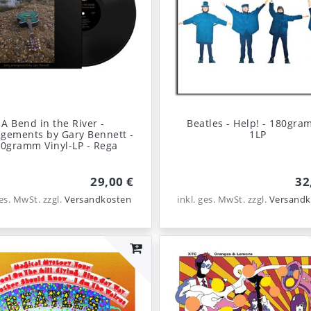
A Bend in the River -
Beatles - Help! - 180gra
gements by Gary Bennett -
1LP
0gramm Vinyl-LP - Rega
29,00 €
32
ges. MwSt.
zzgl.
Versandkosten
inkl. ges. MwSt.
zzgl.
Versandk