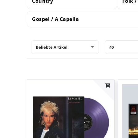
Country
Folk /
Gospel / A Capella