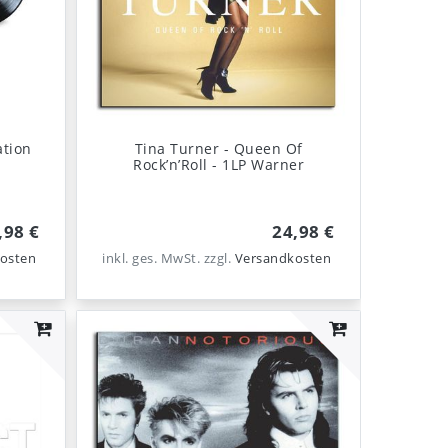
ation
Tina Turner - Queen Of
M
Rock’n’Roll - 1LP Warner
,98 €
24,98 €
osten
inkl. ges. MwSt.
zzgl.
Versandkosten