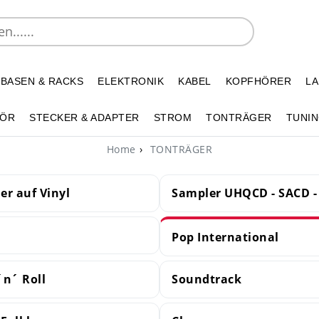
 BASEN & RACKS
ELEKTRONIK
KABEL
KOPFHÖRER
L
HÖR
STECKER & ADAPTER
STROM
TONTRÄGER
TUNIN
Home
TONTRÄGER
er auf Vinyl
Sampler UHQCD - SACD -
Pop International
´n´ Roll
Soundtrack