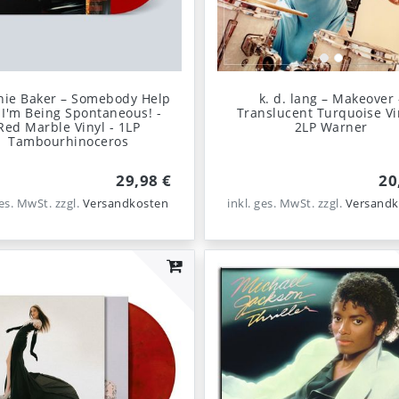
nie Baker – Somebody Help
k. d. lang – Makeover 
 I'm Being Spontaneous! -
Translucent Turquoise Vi
Red Marble Vinyl - 1LP
2LP Warner
Tambourhinoceros
29,98 €
20
ges. MwSt.
zzgl.
Versandkosten
inkl. ges. MwSt.
zzgl.
Versandk