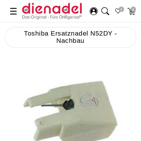
☰
0
0
Toshiba Ersatznadel N52DY -
Nachbau