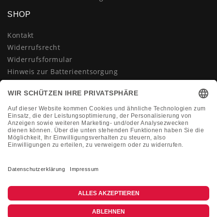
SHOP
Kontakt
Widerrufsrecht
Widerrufsformular
Hinweis zur Batterieentsorgung
Datenschutzerklärung
AGB
Impressum
Vertrag widerrufen
KONTAKT
Montag-Freitag 10:00-18:00 Uhr
+49 (0)2133 210433
shop@dienadel.de
Kieler Str. 18 - 41540 Dormagen