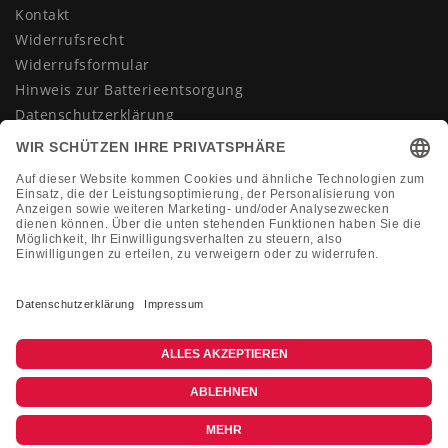
Kontakt
Widerrufsrecht
Widerrufsformular
Hinweis zur Batterieentsorgung
Datenschutzerklärung
AGB
Impressum
Vertrag widerrufen
KONTAKT
Montag-Freitag 10:00-18:00 Uhr
+49 (0)2133 210433
shop@dienadel.de
Kieler Str. 18 - 41540 Dormagen
Kundenmeinungen
Soziale Verantwortung