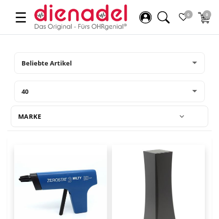
☰
0
0
MARKE