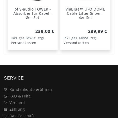
bfly-audio TOWER -
ViaBlue™ UFO DOME
Absorber für Kabel -
Cable Lifter Silber -
8er Set
4er Set
239,00 €
289,99 €
inkl. ges. MwSt.
zzgl.
inkl. ges. MwSt.
zzgl.
Versandkosten
Versandkosten
SERVICE
Kundenkonto eröffnen
FAQ & Hilfe
Versand
Zahlung
Das Geschäft