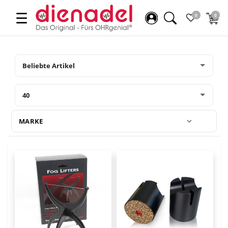
☰
0
0
MARKE