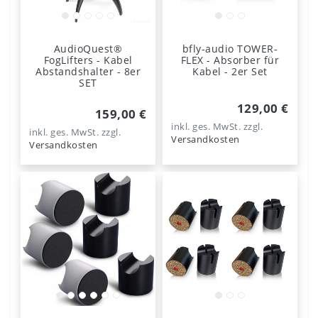
AudioQuest®
bfly-audio TOWER-
FogLifters - Kabel
FLEX - Absorber für
Abstandshalter - 8er
Kabel - 2er Set
SET
129,00 €
159,00 €
inkl. ges. MwSt.
zzgl.
inkl. ges. MwSt.
zzgl.
Versandkosten
Versandkosten