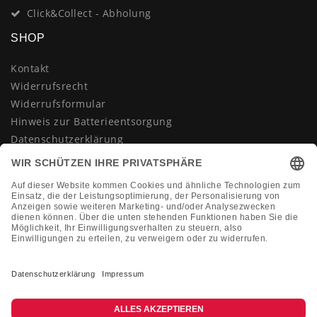
Click&Collect - Abholung
SHOP
Kontakt
Widerrufsrecht
Widerrufsformular
Hinweis zur Batterieentsorgung
Datenschutzerklärung
AGB
Impressum
Vertrag widerrufen
KONTAKT
Montag-Freitag 10:00-18:00 Uhr
+49 (0)2133 210433
shop@dienadel.de
Kieler Str. 18 - 41540 Dormagen