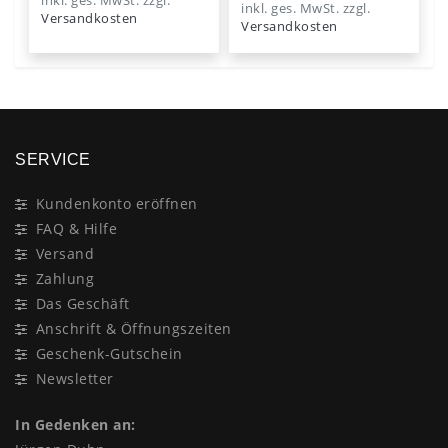
inkl. ges. MwSt.
zzgl.
inkl. ges. MwSt.
zzgl.
Versandkosten
Versandkosten
SERVICE
Kundenkonto eröffnen
FAQ & Hilfe
Versand
Zahlung
Das Geschäft
Anschrift & Öffnungszeiten
Geschenk-Gutschein
Newsletter
In Gedenken an: