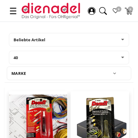
☰
0
0
MARKE