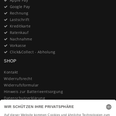
Apple Pay
Google Pay
Rechnung
Lastschrift
Kreditkarte
Ratenkauf
Nachnahme
Vorkasse
Click&Collect - Abholung
SHOP
Kontakt
Widerrufsrecht
Widerrufsformular
Hinweis zur Batterieentsorgung
Datenschutzerklärung
AGB
Impressum