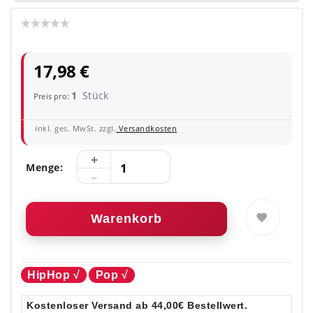
17,98 €
1
Stück
Preis pro:
inkl. ges. MwSt. zzgl.
Versandkosten
Menge:
Warenkorb
HipHop √
Pop √
Kostenloser Versand ab 44,00€ Bestellwert.