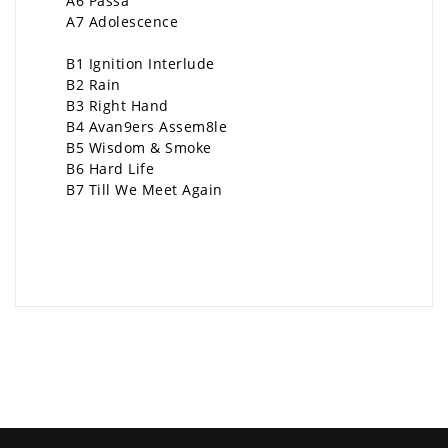
A6 Passa
A7 Adolescence
B1 Ignition Interlude
B2 Rain
B3 Right Hand
B4 Avan9ers Assem8le
B5 Wisdom & Smoke
B6 Hard Life
B7 Till We Meet Again
×