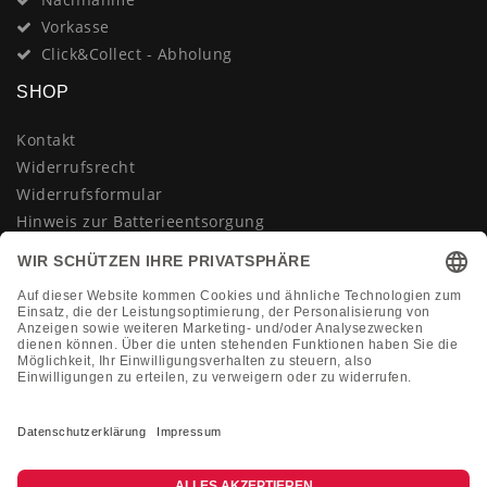
Vorkasse
Click&Collect - Abholung
SHOP
Kontakt
Widerrufsrecht
Widerrufsformular
Hinweis zur Batterieentsorgung
Datenschutzerklärung
AGB
Impressum
Vertrag widerrufen
KONTAKT
Montag-Freitag 10:00-18:00 Uhr
+49 (0)2133 210433