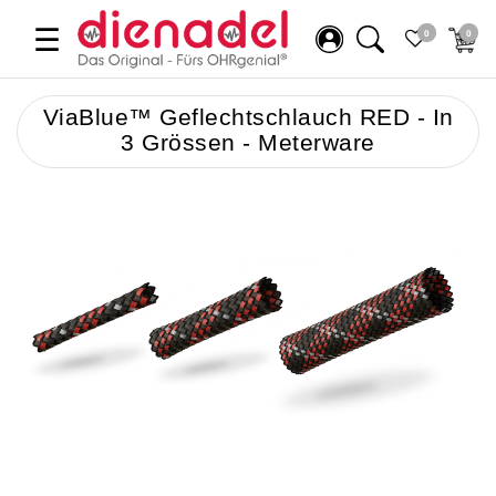
☰
0
0
ViaBlue™ Geflechtschlauch RED - In
3 Grössen - Meterware