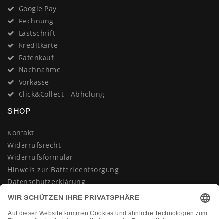
Google Pay
Rechnung
Lastschrift
Kreditkarte
Ratenkauf
Nachnahme
Vorkasse
Click&Collect - Abholung
SHOP
Kontakt
Widerrufsrecht
Widerrufsformular
Hinweis zur Batterieentsorgung
Datenschutzerklärung
AGB
Impressum