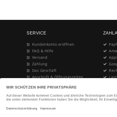
SERVICE
ZAHL
Kundenkonto eröffnen
PayP
FAQ & Hilfe
Ama
Versand
App
Zahlung
Goo
Das Geschäft
Rec
Anschrift & Öffnungszeiten
Last
Geschenk-Gutschein
Kred
Newsletter
Rat
Nac
In Gedenken an:
Vor
Jürgen Duhn
Clic