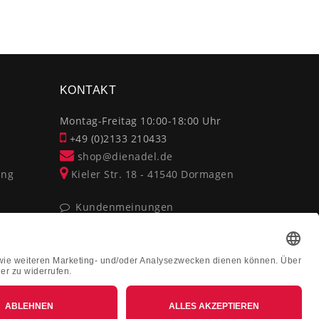
×
KONTAKT
Montag-Freitag 10:00-18:00 Uhr
+49 (0)2133 210433
shop@dienadel.de
ung
Kieler Str. 18 - 41540 Dormagen
Kundenmeinungen
Soziale Verantwortung