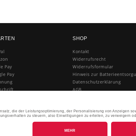
ARTEN
SHOP
al
Kontakt
zon
Widerrufsrecht
le Pay
Widerrufsformular
gle Pay
Hinweis zur Batterieentsorg
hnung
Datenschutzerklärung
schrift
AGB
itkarte
Impressum
enkauf
Vertrag widerrufen
hnahme
kasse
k&Collect - Abholung