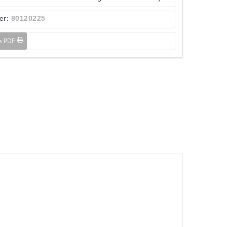
er:
80120225
ls PDF