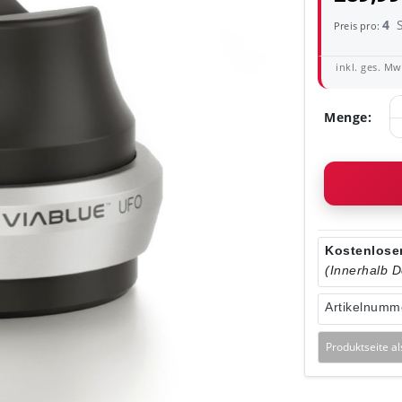
4
Preis pro:
inkl. ges. MwS
Menge:
Kostenloser
(Innerhalb 
Artikelnumm
Produktseite a