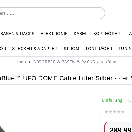
 BASEN & RACKS
ELEKTRONIK
KABEL
KOPFHÖRER
L
HÖR
STECKER & ADAPTER
STROM
TONTRÄGER
TUNIN
Home
ABSORBER & BASEN & RACKS
ViaBlue
aBlue™ UFO DOME Cable Lifter Silber - 4er 
Lieferung: Fr.
289,99