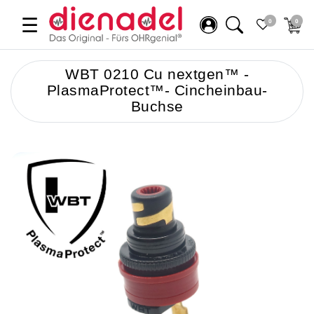
☰
0
0
WBT 0210 Cu nextgen™ -
PlasmaProtect™- Cincheinbau-
Buchse