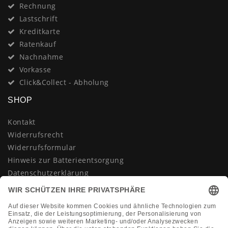
Rechnung
Lastschrift
Kreditkarte
Ratenkauf
Nachnahme
Vorkasse
Click&Collect - Abholung
SHOP
Kontakt
Widerrufsrecht
Widerrufsformular
Hinweis zur Batterieentsorgung
Datenschutzerklärung
AGB
Impressum
Vertrag widerrufen