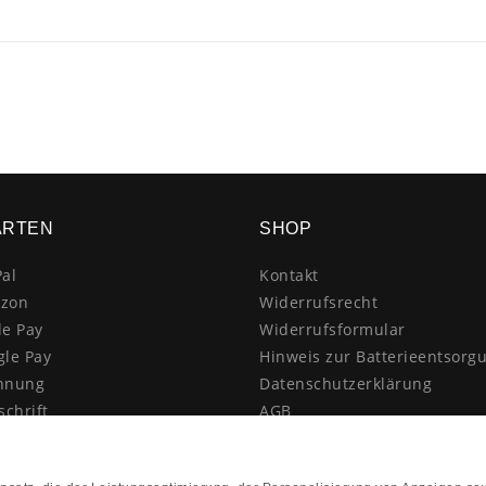
ARTEN
SHOP
al
Kontakt
zon
Widerrufsrecht
le Pay
Widerrufsformular
gle Pay
Hinweis zur Batterieentsorg
hnung
Datenschutzerklärung
schrift
AGB
itkarte
Impressum
enkauf
Vertrag widerrufen