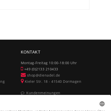
×
KONTAKT
Montag-Freitag 10:00-18:00 Uhr
+49 (0)2133 210433
shop@dienadel.de
ung
Kieler Str. 18 - 41540 Dormagen
Kundenmeinungen
Soziale Verantwortung