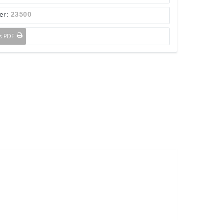
er:
23500
ls PDF