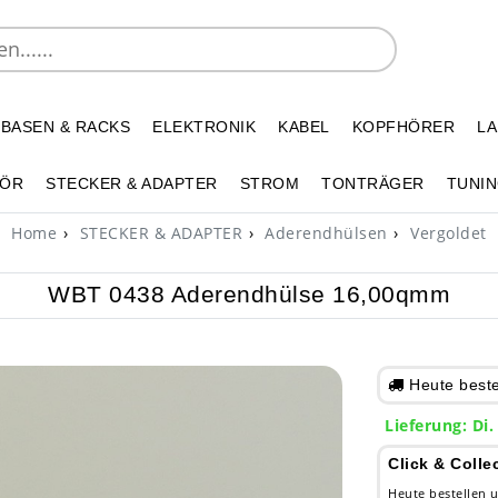
 BASEN & RACKS
ELEKTRONIK
KABEL
KOPFHÖRER
L
HÖR
STECKER & ADAPTER
STROM
TONTRÄGER
TUNIN
Home
STECKER & ADAPTER
Aderendhülsen
Vergoldet
WBT 0438 Aderendhülse 16,00qmm
Heute bestel
Lieferung: Di.
Click & Colle
Heute bestellen