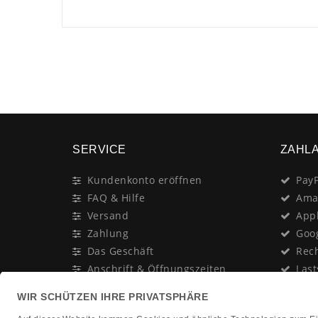
SERVICE
ZAHL
Kundenkonto eröffnen
PayP
FAQ & Hilfe
Ama
Versand
App
Zahlung
Goo
Das Geschäft
Rec
Anschrift & Öffnungszeiten
Last
Geschenk-Gutschein
Kred
Newsletter
Rat