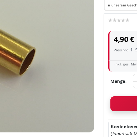
in unserem Gesch
4,90 €
1
Preis pro:
inkl. ges. MwS
Menge:
Kostenloser
(Innerhalb 