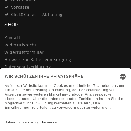
Vorkasse
Click&Collect - Abholung
SHOP
Kontakt
Widerrufsrecht
Widerrufsformular
Hinweis zur Batterieentsorgung
Datenschutzerklärung
AGB
Impressum
Vertrag widerrufen
KONTAKT
Montag-Freitag 10:00-18:00 Uhr
+49 (0)2133 210433