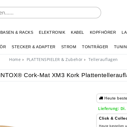
 BASEN & RACKS
ELEKTRONIK
KABEL
KOPFHÖRER
L
HÖR
STECKER & ADAPTER
STROM
TONTRÄGER
TUNIN
Home
PLATTENSPIELER & Zubehör
Tellerauflagen
NTOX® Cork-Mat XM3 Kork Plattentellerauf
Heute bestel
Lieferung: Di.
Click & Colle
Heute bestellen