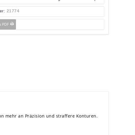
er:
21774
ls PDF
on mehr an Präzision und straffere Konturen.