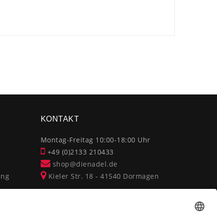
×
KONTAKT
Montag-Freitag 10:00-18:00 Uhr
+49 (0)2133 210433
shop@dienadel.de
ung
Kieler Str. 18 - 41540 Dormagen
Kundenmeinungen
Soziale Verantwortung