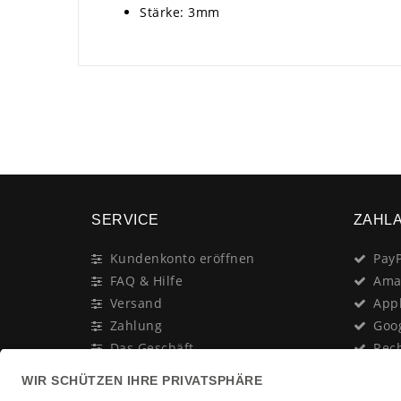
Stärke: 3mm
SERVICE
ZAHL
Kundenkonto eröffnen
PayP
FAQ & Hilfe
Ama
Versand
App
Zahlung
Goo
Das Geschäft
Rec
Anschrift & Öffnungszeiten
Last
Geschenk-Gutschein
Kred