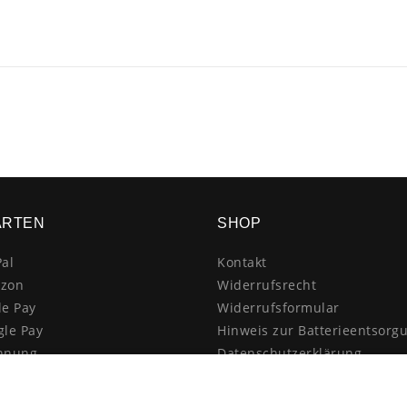
ARTEN
SHOP
al
Kontakt
zon
Widerrufsrecht
le Pay
Widerrufsformular
gle Pay
Hinweis zur Batterieentsorg
hnung
Datenschutzerklärung
schrift
AGB
itkarte
Impressum