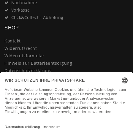
Nachnahme
Vorkasse
Click&Collect - Abholung
SHOP
Kontakt
Widerrufsrecht
Widerrufsformular
Hinweis zur Batterieentsorgung
Datenschutzerklärung
AGB
Impressum
Vertrag widerrufen
KONTAKT
Montag-Freitag 10:00-18:00 Uhr
+49 (0)2133 210433