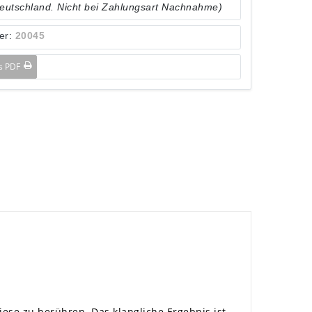
Deutschland. Nicht bei Zahlungsart Nachnahme)
er:
20045
ls PDF
ese zu berühren. Das klangliche Ergebnis ist