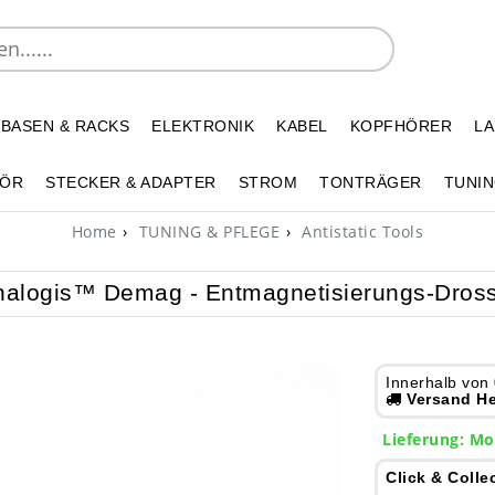
 BASEN & RACKS
ELEKTRONIK
KABEL
KOPFHÖRER
L
HÖR
STECKER & ADAPTER
STROM
TONTRÄGER
TUNIN
Home
TUNING & PFLEGE
Antistatic Tools
nalogis™ Demag - Entmagnetisierungs-Dross
Innerhalb von
Versand He
Lieferung: Mo
Click & Colle