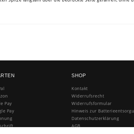
ARTEN
SHOP
al
Kontakt
zon
Widerrufsrecht
le Pay
Widerrufsformular
gle Pay
Hinweis zur Batterieentsorg
hnung
Datenschutzerklärung
schrift
AGB
itkarte
Impressum