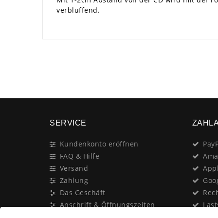
verblüffend.
SERVICE
ZAHL
Kundenkonto eröffnen
PayP
FAQ & Hilfe
Ama
Versand
App
Zahlung
Goo
Das Geschäft
Rec
Anschrift & Öffnungszeiten
Last
Geschenk-Gutschein
Kred