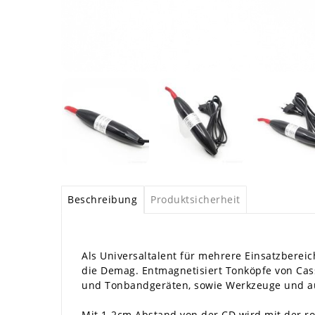
Beschreibung
Produktsicherheit
Als Universaltalent für mehrere Einsatzberei
die Demag. Entmagnetisiert Tonköpfe von Cas
und Tonbandgeräten, sowie Werkzeuge und a
Mit 1-2cm Abstand von der CD wird mit der ro