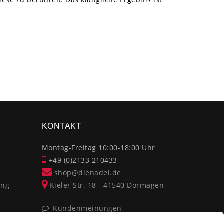
×
KONTAKT
Montag-Freitag 10:00-18:00 Uhr
+49 (0)2133 210433
shop@dienadel.de
ung
Kieler Str. 18 - 41540 Dormagen
Kundenmeinungen
Soziale Verantwortung