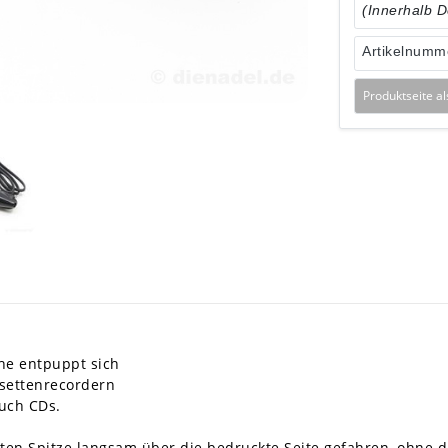
(Innerhalb 
Artikelnumm
Produktseite a
che entpuppt sich
settenrecordern
uch CDs.
ten Spitze langsam über die bedruckte Seite gefahren, ohne di