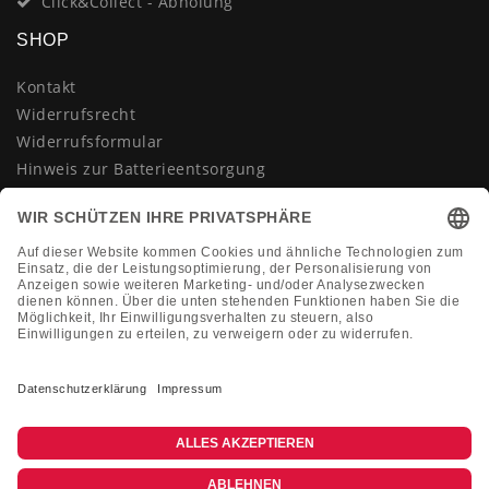
Click&Collect - Abholung
SHOP
Kontakt
Widerrufsrecht
Widerrufsformular
Hinweis zur Batterieentsorgung
Datenschutzerklärung
AGB
Impressum
Vertrag widerrufen
KONTAKT
Montag-Freitag 10:00-18:00 Uhr
+49 (0)2133 210433
shop@dienadel.de
Kieler Str. 18 - 41540 Dormagen