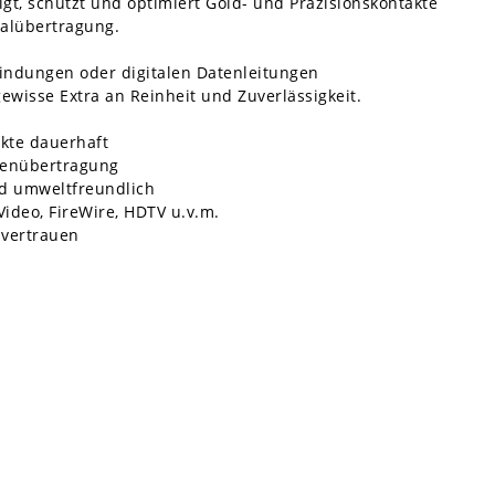
igt, schützt und optimiert Gold- und Präzisionskontakte
nalübertragung.
indungen oder digitalen Datenleitungen
ewisse Extra an Reinheit und Zuverlässigkeit.
kte dauerhaft
atenübertragung
nd umweltfreundlich
Video, FireWire, HDTV u.v.m.
 vertrauen