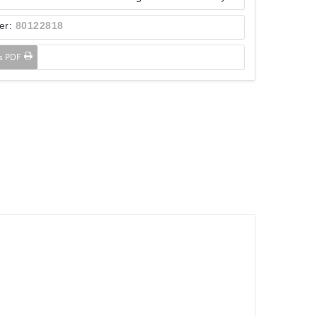
er:
80122818
ls PDF
.