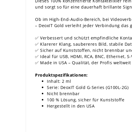
Dieses 100% konzentrierte Kontaktelixier rein
und sorgt so für eine dauerhaft brillante Sig
Ob im High-End-Audio-Bereich, bei Videoverb
– DeoxIT Gold verleiht jeder Verbindung das g
✅ Verbessert und schützt empfindliche Konta
✅ Klarerer Klang, saubereres Bild, stabile D
✅ Sicher auf Kunststoffen, nicht brennbar u
✅ Ideal für USB, HDMI, RCA, BNC, Ethernet, S-
✅ Made in USA – Qualität, der Profis weltweit
Produktspezifikationen:
Inhalt: 2 ml
Serie: DeoxIT Gold G-Series (G100L-2G)
Nicht brennbar
100 % Lösung, sicher für Kunststoffe
Hergestellt in den USA