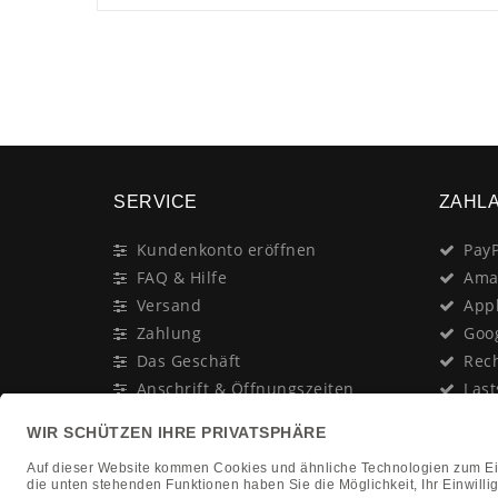
SERVICE
ZAHL
Kundenkonto eröffnen
PayP
FAQ & Hilfe
Ama
Versand
App
Zahlung
Goo
Das Geschäft
Rec
Anschrift & Öffnungszeiten
Last
Geschenk-Gutschein
Kred
Newsletter
Rat
Nac
In Gedenken an: