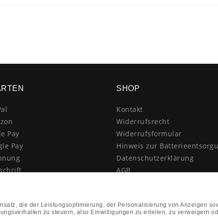
ARTEN
SHOP
al
Kontakt
zon
Widerrufsrecht
le Pay
Widerrufsformular
gle Pay
Hinweis zur Batterieentsorg
hnung
Datenschutzerklärung
schrift
AGB
itkarte
Impressum
enkauf
Vertrag widerrufen
hnahme