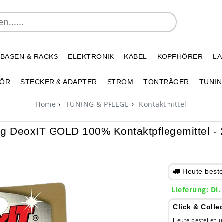
 BASEN & RACKS
ELEKTRONIK
KABEL
KOPFHÖRER
L
HÖR
STECKER & ADAPTER
STROM
TONTRÄGER
TUNIN
Home
TUNING & PFLEGE
Kontaktmittel
ig DeoxIT GOLD 100% Kontaktpflegemittel - 
Heute bestel
Lieferung: Di.
Click & Colle
Heute bestellen