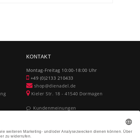
×
KONTAKT
Montag-Freitag 10:00-18:00 Uhr
+49 (0)2133 210433
shop@dienadel.de
ung
Kieler Str. 18 - 41540 Dormagen
Kundenmeinungen
Soziale Verantwortung