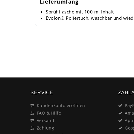
Lieferumfang
Sprühflasche mit 100 ml Inhalt
Evolon® Poliertuch, waschbar und wie
SERVICE
ZAHL
Kundenkonto eröffnen
PayP
FAQ & Hilfe
Ama
Versand
App
Zahlung
Goo