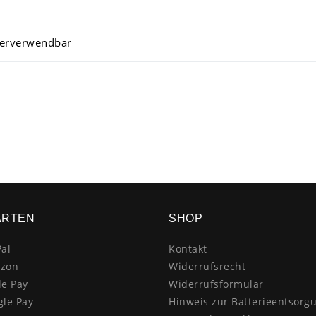
derverwendbar
ARTEN
SHOP
al
Kontakt
zon
Widerrufsrecht
le Pay
Widerrufsformular
gle Pay
Hinweis zur Batterieentsorg