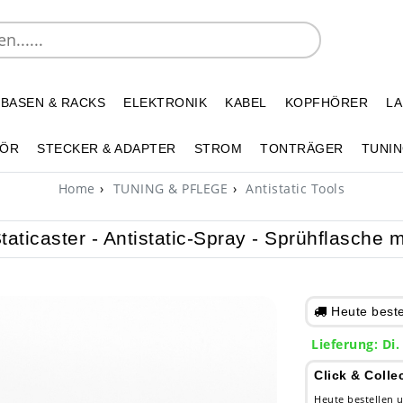
 BASEN & RACKS
ELEKTRONIK
KABEL
KOPFHÖRER
L
HÖR
STECKER & ADAPTER
STROM
TONTRÄGER
TUNIN
Home
TUNING & PFLEGE
Antistatic Tools
taticaster - Antistatic-Spray - Sprühflasche 
Heute bestel
Lieferung: Di.
Click & Colle
Heute bestellen