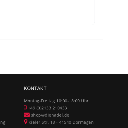
×
KONTAKT
Montag-Freitag 10:00-18:00 Uhr
+49 (0)2133 210433
shop@dienadel.de
ung
Kieler Str. 18 - 41540 Dormagen