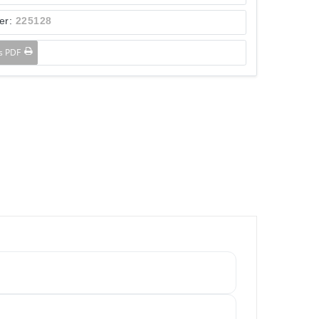
er:
225128
ls PDF