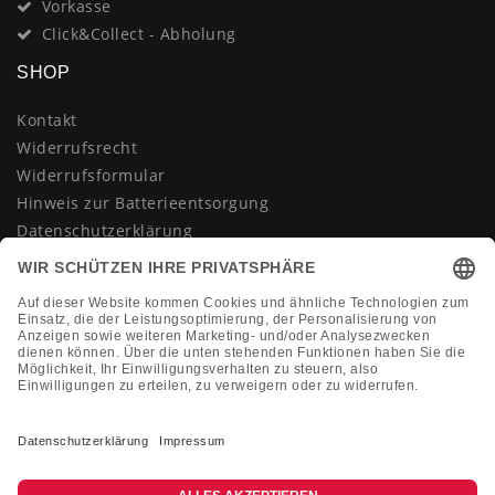
Vorkasse
Click&Collect - Abholung
SHOP
Kontakt
Widerrufsrecht
Widerrufsformular
Hinweis zur Batterieentsorgung
Datenschutzerklärung
AGB
Impressum
Vertrag widerrufen
KONTAKT
Montag-Freitag 10:00-18:00 Uhr
+49 (0)2133 210433
shop@dienadel.de