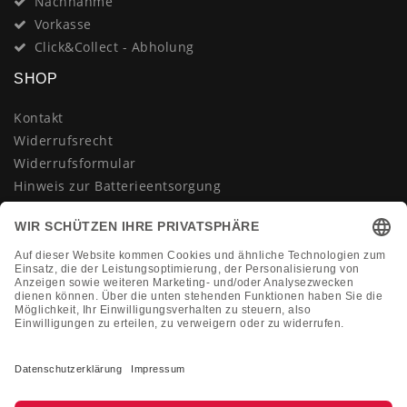
Nachnahme
Vorkasse
Click&Collect - Abholung
SHOP
Kontakt
Widerrufsrecht
Widerrufsformular
Hinweis zur Batterieentsorgung
Datenschutzerklärung
AGB
Impressum
Vertrag widerrufen
KONTAKT
Montag-Freitag 10:00-18:00 Uhr
+49 (0)2133 210433