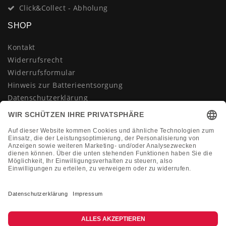
Click&Collect - Abholung
SHOP
Kontakt
Widerrufsrecht
Widerrufsformular
Hinweis zur Batterieentsorgung
Datenschutzerklärung
AGB
Impressum
Vertrag widerrufen
KONTAKT
Montag-Freitag 10:00-18:00 Uhr
+49 (0)2133 210433
shop@dienadel.de
Kieler Str. 18 - 41540 Dormagen