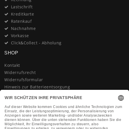
Lastschrift
Kreditkarte
Ratenkauf
Nachnahme
Vorkasse
Click&Collect - Abholung
SHOP
Kontakt
Widerrufsrecht
Widerrufsformular
Hinweis zur Batterieentsorgung
Datenschutzerklärung
AGB
Impressum
Vertrag widerrufen