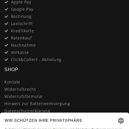
Apple Pay
Google Pay
Rechnung
Lastschrift
Kreditkarte
Ratenkauf
Nachnahme
Vorkasse
Click&Collect - Abholung
SHOP
Kontakt
Widerrufsrecht
Widerrufsformular
Hinweis zur Batterieentsorgung
Datenschutzerklärung
AGB
Impressum