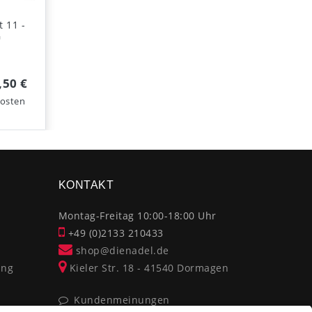
 11 -
G
,50 €
osten
KONTAKT
Montag-Freitag 10:00-18:00 Uhr
+49 (0)2133 210433
shop@dienadel.de
ung
Kieler Str. 18 - 41540 Dormagen
Kundenmeinungen