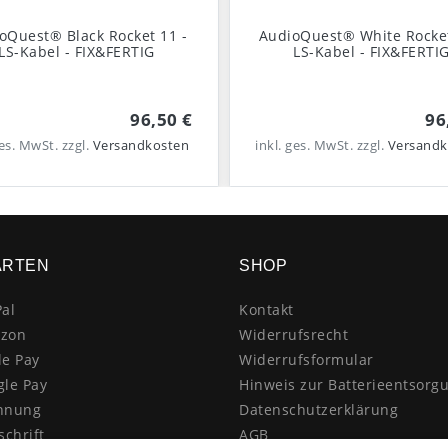
oQuest® Black Rocket 11 -
AudioQuest® White Rocket
LS-Kabel - FIX&FERTIG
LS-Kabel - FIX&FERTI
96,50 €
96
ges. MwSt.
zzgl.
Versandkosten
inkl. ges. MwSt.
zzgl.
Versandk
ARTEN
SHOP
al
Kontakt
zon
Widerrufsrecht
le Pay
Widerrufsformular
gle Pay
Hinweis zur Batterieentsorg
hnung
Datenschutzerklärung
schrift
AGB