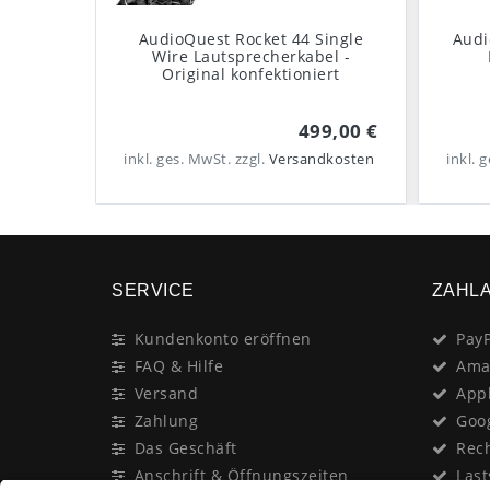
AudioQuest Rocket 44 Single
Audi
Wire Lautsprecherkabel -
Original konfektioniert
499,00 €
inkl. ges. MwSt.
zzgl.
Versandkosten
inkl. 
SERVICE
ZAHL
Kundenkonto eröffnen
PayP
FAQ & Hilfe
Ama
Versand
App
Zahlung
Goo
Das Geschäft
Rec
Anschrift & Öffnungszeiten
Last