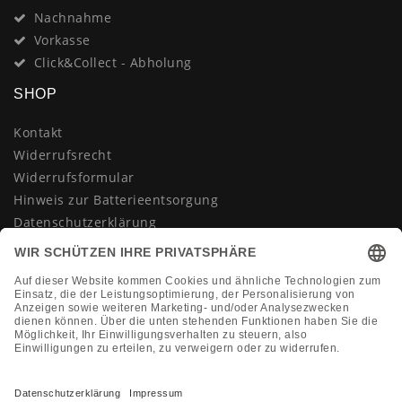
Nachnahme
Vorkasse
Click&Collect - Abholung
SHOP
Kontakt
Widerrufsrecht
Widerrufsformular
Hinweis zur Batterieentsorgung
Datenschutzerklärung
AGB
Impressum
Vertrag widerrufen
KONTAKT
Montag-Freitag 10:00-18:00 Uhr