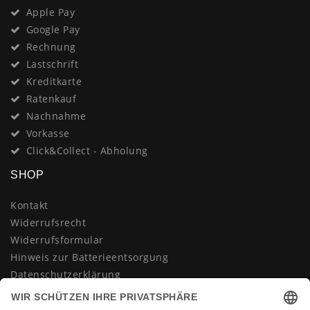
Apple Pay
Google Pay
Rechnung
Lastschrift
Kreditkarte
Ratenkauf
Nachnahme
Vorkasse
Click&Collect - Abholung
SHOP
Kontakt
Widerrufsrecht
Widerrufsformular
Hinweis zur Batterieentsorgung
Datenschutzerklärung
AGB
Impressum