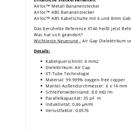
Airloc™ Metall Bananenstecker
Airloc™ ABS Bananenstecker
Airloc™ ABS Kabelschuhe mit 6 und 8mm Gab
Das berühmte Reference XT40 heißt jetzt Ref
Was hat sich geändert?
Wichtigste Neuerung :
Air Gap Dielektrikum u
Details:
Kabelquerschnitt: 4 mm2
Dielektrikum: Air Cap
XT-Tube Technologie
Material: 99.999% oxygen-free copper
Mantel-Außendurchmesser: 6 x 14 mm
Schleifenwiderstand: 8,0 mΩ /m
Parallelkapazität: 35 pF m
Induktivität: 0,46 μH/m
Verlustfaktor: 0,0576