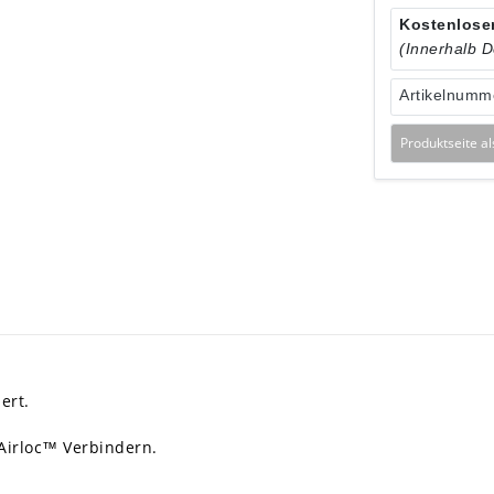
Kostenloser
(Innerhalb 
Artikelnumm
Produktseite a
ert.
 Airloc™ Verbindern.