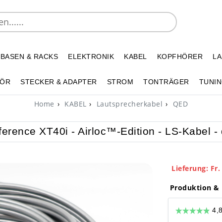
 BASEN & RACKS
ELEKTRONIK
KABEL
KOPFHÖRER
L
HÖR
STECKER & ADAPTER
STROM
TONTRÄGER
TUNIN
Home
KABEL
Lautsprecherkabel
QED
rence XT40i - Airloc™-Edition - LS-Kabel -
Lieferung: Fr.
Produktion & 