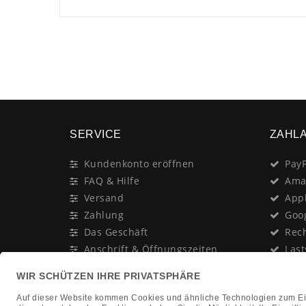
SERVICE
ZAHL
Kundenkonto eröffnen
PayP
FAQ & Hilfe
Ama
Versand
App
Zahlung
Goo
Das Geschäft
Rec
Anschrift & Öffnungszeiten
Last
Geschenk-Gutschein
Kred
Newsletter
Rat
Nac