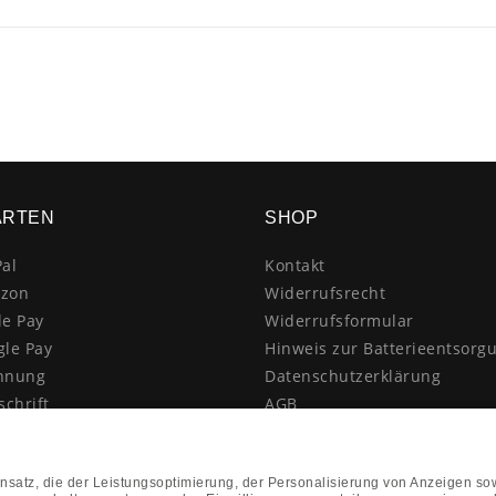
ARTEN
SHOP
al
Kontakt
zon
Widerrufsrecht
le Pay
Widerrufsformular
gle Pay
Hinweis zur Batterieentsorg
hnung
Datenschutzerklärung
schrift
AGB
itkarte
Impressum
enkauf
Vertrag widerrufen
hnahme