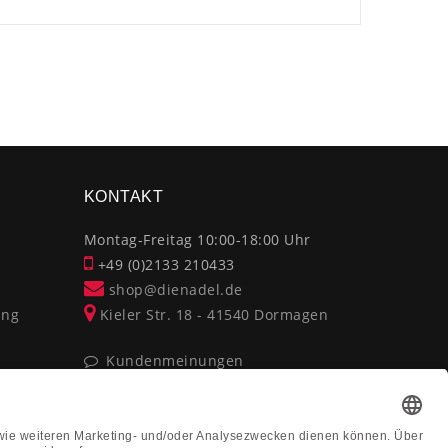
×
KONTAKT
Montag-Freitag 10:00-18:00 Uhr
+49 (0)2133 210433
shop@dienadel.de
ung
Kieler Str. 18 - 41540 Dormagen
Kundenmeinungen
Soziale Verantwortung