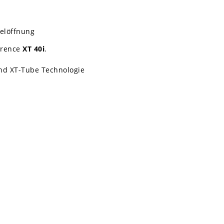
elöffnung
erence
XT 40i
.
nd XT-Tube Technologie