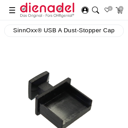
☰
0
0
SinnOxx® USB A Dust-Stopper Cap