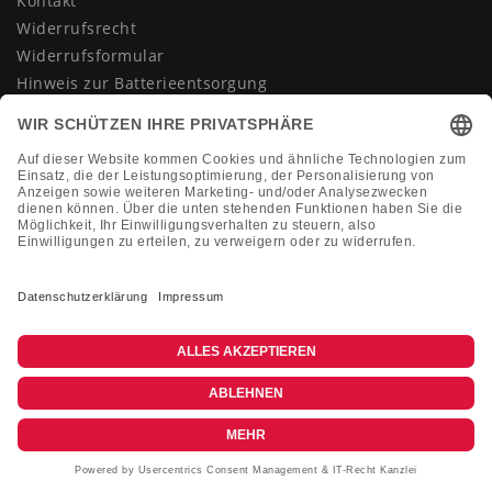
Kontakt
Widerrufsrecht
Widerrufsformular
Hinweis zur Batterieentsorgung
Datenschutzerklärung
AGB
Impressum
Vertrag widerrufen
KONTAKT
Montag-Freitag 10:00-18:00 Uhr
+49 (0)2133 210433
shop@dienadel.de
Kieler Str. 18 - 41540 Dormagen
Kundenmeinungen
Soziale Verantwortung