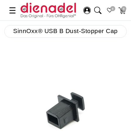
☰
0
0
SinnOxx® USB B Dust-Stopper Cap