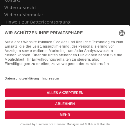
Kontakt
Widerrufsrecht
Widerrufsformular
Hinweis zur Batterieentsorgung
Datenschutzerklärung
AGB
Impressum
Vertrag widerrufen
KONTAKT
Montag-Freitag 10:00-18:00 Uhr
+49 (0)2133 210433
shop@dienadel.de
Kieler Str. 18 - 41540 Dormagen
Kundenmeinungen
Soziale Verantwortung