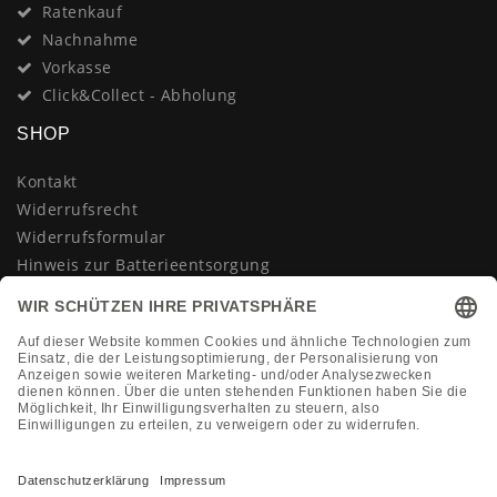
Ratenkauf
Nachnahme
Vorkasse
Click&Collect - Abholung
SHOP
Kontakt
Widerrufsrecht
Widerrufsformular
Hinweis zur Batterieentsorgung
Datenschutzerklärung
AGB
Impressum
Vertrag widerrufen
KONTAKT
Montag-Freitag 10:00-18:00 Uhr