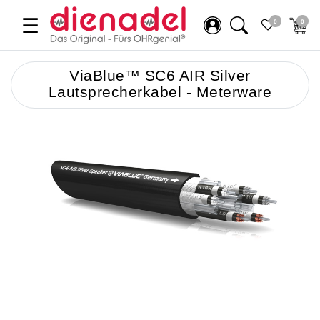
☰
0
0
ViaBlue™ SC6 AIR Silver
Lautsprecherkabel - Meterware