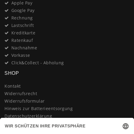
Apple Pay
Google Pay
Rechnung
Lastschrift
Kreditkarte
Ratenkauf
Nachnahme
Vorkasse
Click&Collect - Abholung
SHOP
Kontakt
Widerrufsrecht
Widerrufsformular
Hinweis zur Batterieentsorgung
Datenschutzerklärung
AGB
Impressum