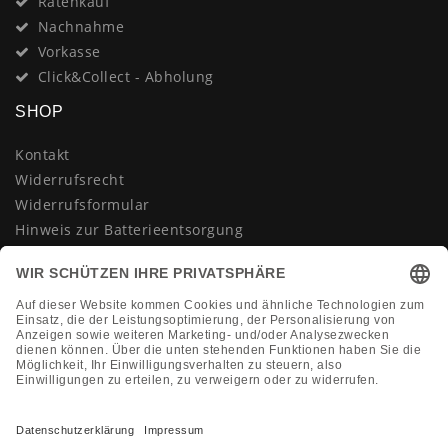
Ratenkauf
Nachnahme
Vorkasse
Click&Collect - Abholung
SHOP
Kontakt
Widerrufsrecht
Widerrufsformular
Hinweis zur Batterieentsorgung
Datenschutzerklärung
AGB
Impressum
Vertrag widerrufen
KONTAKT
Montag-Freitag 10:00-18:00 Uhr