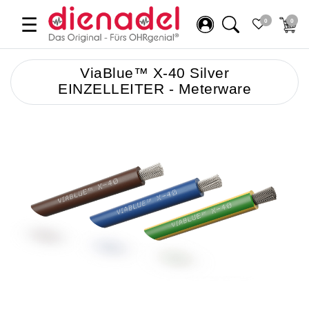
☰
0
0
ViaBlue™ X-40 Silver
EINZELLEITER - Meterware