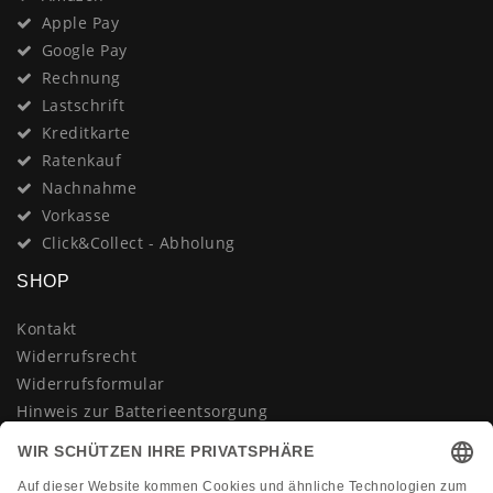
Apple Pay
Google Pay
Rechnung
Lastschrift
Kreditkarte
Ratenkauf
Nachnahme
Vorkasse
Click&Collect - Abholung
SHOP
Kontakt
Widerrufsrecht
Widerrufsformular
Hinweis zur Batterieentsorgung
Datenschutzerklärung
AGB