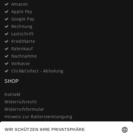
Amazon
Apple Pay
Google Pay
Rechnung
Lastschrift
Kreditkarte
Ratenkauf
Nachnahme
Vorkasse
Click&Collect - Abholung
SHOP
Kontakt
Widerrufsrecht
Widerrufsformular
Hinweis zur Batterieentsorgung
Datenschutzerklärung
AGB