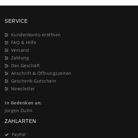
SERVICE
Kundenkonto eröffnen
FAQ & Hilfe
Versand
Zahlung
Das Geschäft
Anschrift & Öffnungszeiten
Geschenk-Gutschein
Newsletter
In Gedenken an:
Jürgen Duhn
ZAHLARTEN
PayPal