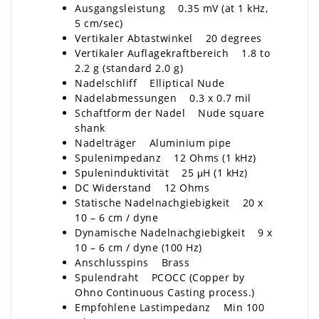
Ausgangsleistung 0.35 mV (at 1 kHz,
5 cm/sec)
Vertikaler Abtastwinkel 20 degrees
Vertikaler Auflagekraftbereich 1.8 to
2.2 g (standard 2.0 g)
Nadelschliff Elliptical Nude
Nadelabmessungen 0.3 x 0.7 mil
Schaftform der Nadel Nude square
shank
Nadelträger Aluminium pipe
Spulenimpedanz 12 Ohms (1 kHz)
Spuleninduktivität 25 μH (1 kHz)
DC Widerstand 12 Ohms
Statische Nadelnachgiebigkeit 20 x
10 – 6 cm / dyne
Dynamische Nadelnachgiebigkeit 9 x
10 – 6 cm / dyne (100 Hz)
Anschlusspins Brass
Spulendraht PCOCC (Copper by
Ohno Continuous Casting process.)
Empfohlene Lastimpedanz Min 100