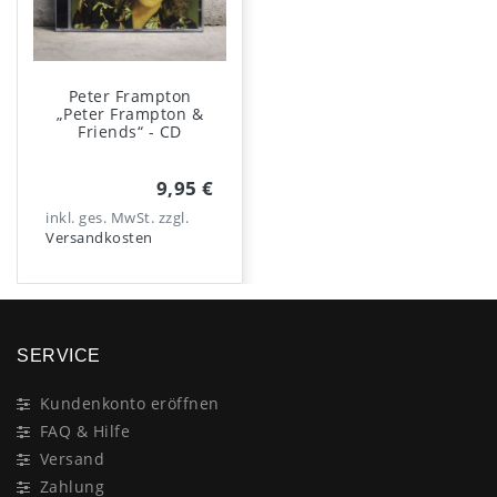
Peter Frampton
„Peter Frampton &
Friends“ - CD
9,95 €
inkl. ges. MwSt.
zzgl.
Versandkosten
SERVICE
Kundenkonto eröffnen
FAQ & Hilfe
Versand
Zahlung