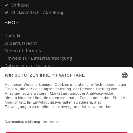
Vorkasse
Click&Collect - Abholung
SHOP
Kontakt
Widerrufsrecht
Widerrufsformular
Hinweis zur Batterieentsorgung
Datenschutzerklärung
AGB
Impressum
Vertrag widerrufen
KONTAKT
Montag-Freitag 10:00-18:00 Uhr
+49 (0)2133 210433
shop@dienadel.de