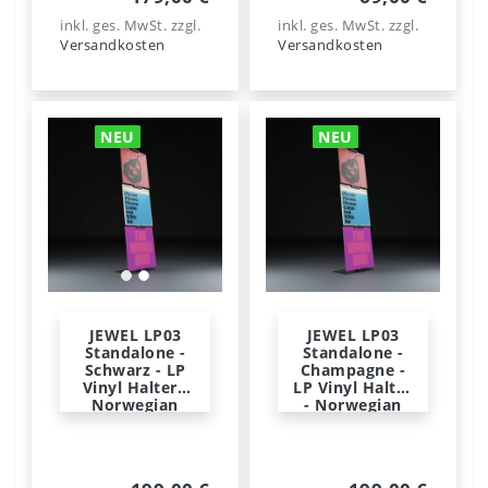
inkl. ges. MwSt.
zzgl.
inkl. ges. MwSt.
zzgl.
Versandkosten
Versandkosten
NEU
NEU
JEWEL LP03
JEWEL LP03
Standalone -
Standalone -
Schwarz - LP
Champagne -
Vinyl Halter -
LP Vinyl Halter
Norwegian
- Norwegian
Steel
Steel