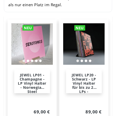
als nur einen Platz im Regal.
NEU
NEU
JEWEL LP01 -
JEWEL LP20 -
Champagne -
Schwarz - LP
LP Vinyl Halter
Vinyl Halter
- Norwegian
für bis zu 20
Steel
LPs -
Norwegian
Steel
69,00 €
89,00 €