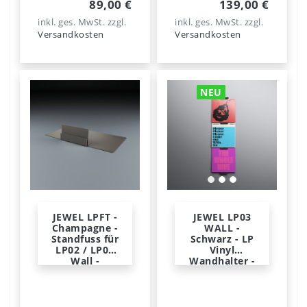
89,00 €
139,00 €
inkl. ges. MwSt.
zzgl.
inkl. ges. MwSt.
zzgl.
Versandkosten
Versandkosten
NEU
JEWEL LPFT -
JEWEL LP03
Champagne -
WALL -
Standfuss für
Schwarz - LP
LP02 / LP03
Vinyl
Wall -
Wandhalter -
Norwegian
Norwegian
Steel
Steel