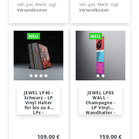
inkl. ges. MwSt.
zzgl.
inkl. ges. MwSt.
zzgl.
Versandkosten
Versandkosten
NEU
NEU
JEWEL LP40 -
JEWEL LP03
Schwarz - LP
WALL -
Vinyl Halter
Champagne -
für bis zu 40
LP Vinyl
LPs -
Wandhalter -
Norwegian
Norwegian
Steel
Steel
109,00 €
159,00 €