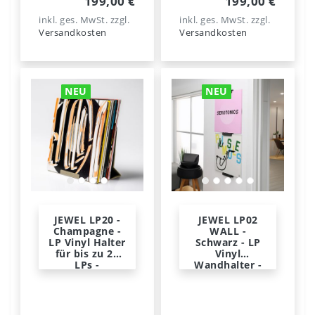
199,00 €
199,00 €
inkl. ges. MwSt.
zzgl.
inkl. ges. MwSt.
zzgl.
Versandkosten
Versandkosten
NEU
NEU
JEWEL LP20 -
JEWEL LP02
Champagne -
WALL -
LP Vinyl Halter
Schwarz - LP
für bis zu 20
Vinyl
LPs -
Wandhalter -
Norwegian
Norwegian
Steel
Steel