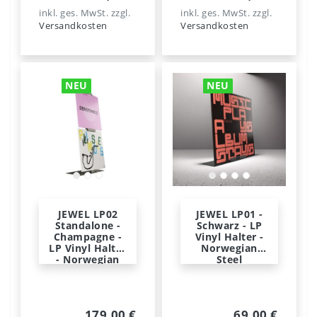
inkl. ges. MwSt.
zzgl.
inkl. ges. MwSt.
zzgl.
Versandkosten
Versandkosten
NEU
NEU
JEWEL LP02
JEWEL LP01 -
Standalone -
Schwarz - LP
Champagne -
Vinyl Halter -
LP Vinyl Halter
Norwegian
- Norwegian
Steel
Steel
179,00 €
69,00 €