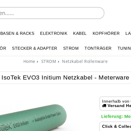
 BASEN & RACKS
ELEKTRONIK
KABEL
KOPFHÖRER
L
HÖR
STECKER & ADAPTER
STROM
TONTRÄGER
TUNIN
Home
STROM
Netzkabel Rollenware
IsoTek EVO3 Initium Netzkabel - Meterware
Innerhalb von
Versand He
Lieferung: Mo
Click & Colle