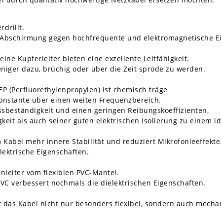
rdrillt.
ive Abschirmung gegen hochfrequente und elektromagnetische 
ine Kupferleiter bieten eine exzellente Leitfähigkeit.
eniger dazu, brüchig oder über die Zeit spröde zu werden.
EP (Perfluorethylenpropylen) ist chemisch träge
 Konstante über einen weiten Frequenzbereich.
ssbeständigkeit und einen geringen Reibungskoeffizienten,
eit als auch seiner guten elektrischen Isolierung zu einem id
 Kabel mehr innere Stabilität und reduziert Mikrofonieeffekte
ektrische Eigenschaften.
enleiter vom flexiblen PVC-Mantel.
VC verbessert nochmals die dielektrischen Eigenschaften.
 das Kabel nicht nur besonders flexibel, sondern auch mechan