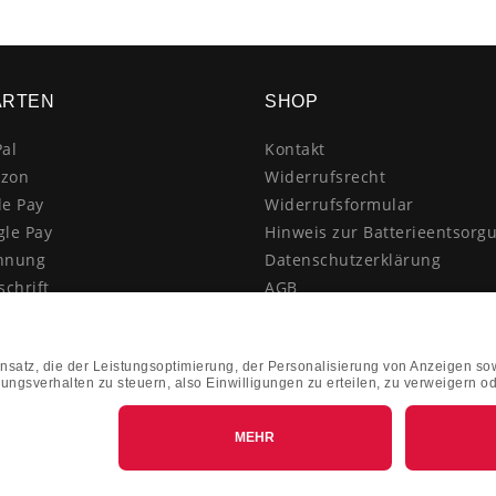
ARTEN
SHOP
al
Kontakt
zon
Widerrufsrecht
le Pay
Widerrufsformular
gle Pay
Hinweis zur Batterieentsorg
hnung
Datenschutzerklärung
schrift
AGB
itkarte
Impressum
enkauf
Vertrag widerrufen
hnahme
kasse
k&Collect - Abholung