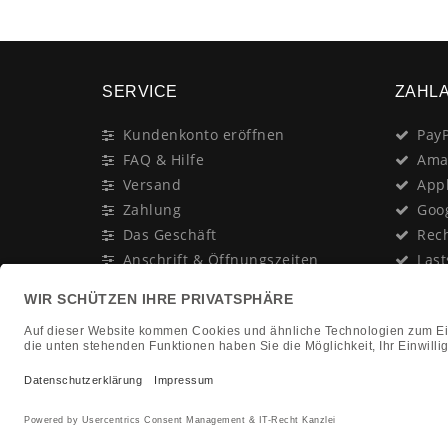
SERVICE
ZAHL
Kundenkonto eröffnen
PayP
FAQ & Hilfe
Ama
Versand
App
Zahlung
Goo
Das Geschäft
Rec
Anschrift & Öffnungszeiten
Last
Geschenk-Gutschein
Kred
Newsletter
Rat
Nac
In Gedenken an:
Vor
Jürgen Duhn
Clic