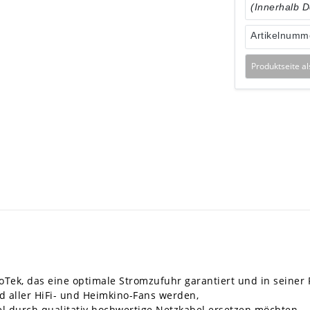
(Innerhalb 
Artikelnumm
Produktseite a
soTek, das eine optimale Stromzufuhr garantiert und in seiner
d aller HiFi- und Heimkino-Fans werden,
bel durch qualitativ hochwertige Netzkabel ersetzen möchten.